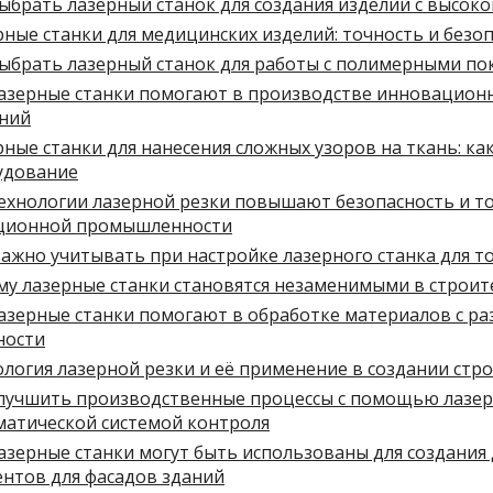
ыбрать лазерный станок для создания изделий с высок
ные станки для медицинских изделий: точность и безо
выбрать лазерный станок для работы с полимерными п
лазерные станки помогают в производстве инновацион
ний
ные станки для нанесения сложных узоров на ткань: ка
удование
ехнологии лазерной резки повышают безопасность и т
ционной промышленности
ажно учитывать при настройке лазерного станка для т
му лазерные станки становятся незаменимыми в строит
лазерные станки помогают в обработке материалов с р
ности
логия лазерной резки и её применение в создании стр
улучшить производственные процессы с помощью лазер
матической системой контроля
азерные станки могут быть использованы для создания
ентов для фасадов зданий