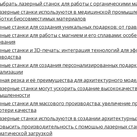
выбрать лазерный станок для работы с органическими 
лазерные станки используются в медицинской промышл
ботки биосовместимых материалов
ные станки для создания уникальных подарков: от гра
ные станки для работы с магнием и его сплавами: особ
ования
ные станки и 3D-печать: интеграция технологий для э
зводства
рные станки для создания персонализированных подарк
еализации
рная резка и её преимущества для архитектурного мод
азерные станки могут ускорить создание высококачест
ышленности
рные станки для массового производства: увеличение 
отери качества
азерные станки используются в создании архитектурны
повысить производительность с помощью лазерных ста
матической загрузкой