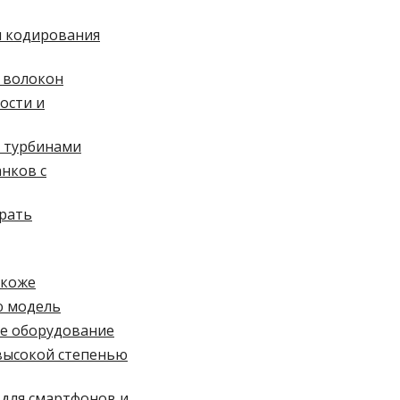
и кодирования
 волокон
ости и
и турбинами
нков с
брать
 коже
ю модель
ое оборудование
высокой степенью
 для смартфонов и