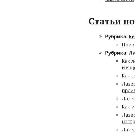
Статьи по
Рубрика:
Бе
Приве
Рубрика:
Ла
Как 
изящ
Как 
Лазер
преи
Лазе
Как и
Лазе
наст
Лазе