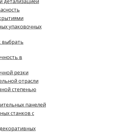
ой детализацией
пасность
окрытиями
ных упаковочных
к выбрать
очность в
очной резки
ельной отрасли
азной степенью
оительных панелей
ных станков с
 декоративных