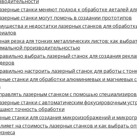
зводительности
лазерные станки меняют подход к обработке деталей д
азерные станки могут помочь в создании прототипов
мущества и недостатки лазерных станков для обработк
риалов
ная резка для тонких металлических листов: как выбрат
имальной производительностью
равильно выбрать лазерный станок для создания рекл
деров
правильно настроить лазерный станок для работы с то
рные станки для обработки алюминиевых и магниевых с
ь
управлять лазерным станком с помощью специализиро
лазерные станки с автоматическим фокусировочным уст
шают точность обработки
рные станки для создания микроизображений и микрог
влияет на стоимость лазерных станков и как выбрать 
изнеса