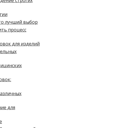
дение строгих
ргии
это лучший выбор
ить процесс
ковок для изделий
тельных
дицинских
овок:
различных
ние для
е