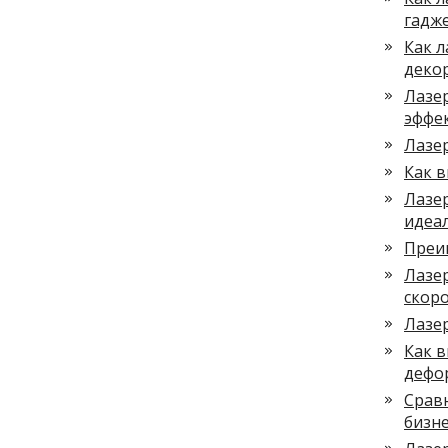
гадж
Как л
деко
Лазер
эффе
Лазер
Как в
Лазер
идеа
Преи
Лазер
скоро
Лазе
Как в
дефо
Сравн
бизн