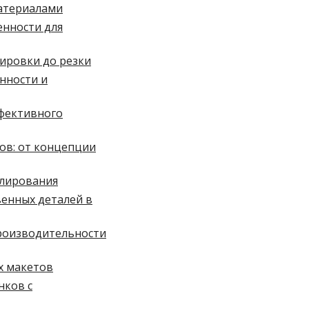
материалами
енности для
вировки до резки
енности и
ффективного
ов: от концепции
елирования
венных деталей в
производительности
х макетов
нков с