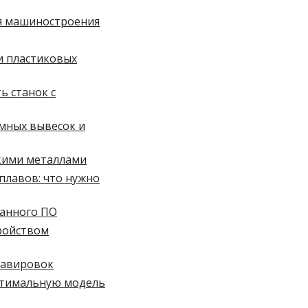
ля машиностроения
и пластиковых
ь станок с
амных вывесок и
нкими металлами
плавов: что нужно
ванного ПО
ройством
равировок
оптимальную модель