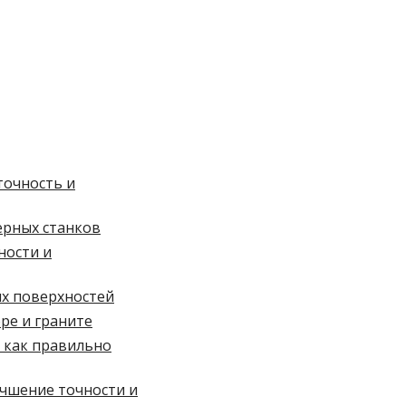
точность и
ерных станков
ности и
ых поверхностей
ре и граните
 как правильно
чшение точности и