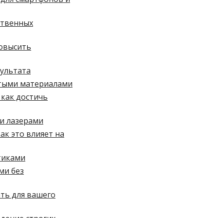
ственных
повысить
зультата
стыми материалами
 как достичь
и лазерами
ак это влияет на
тиками
ми без
ть для вашего