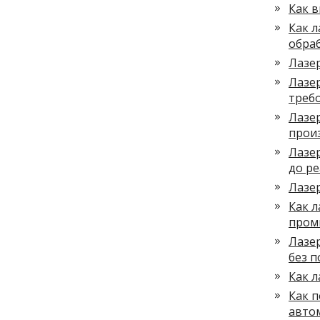
Как 
Как 
обра
Лазер
Лазер
треб
Лазер
прои
Лазе
до р
Лазе
Как л
пром
Лазе
без п
Как л
Как 
авто