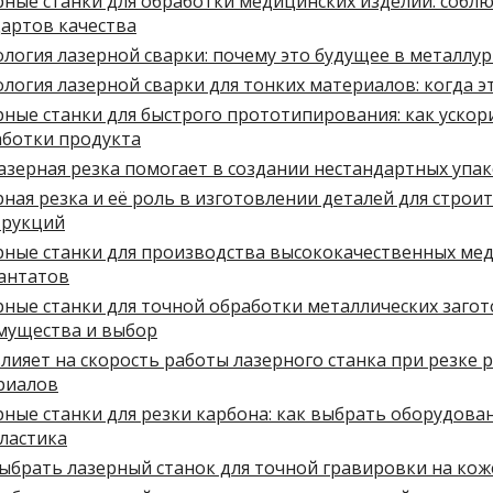
ные станки для обработки медицинских изделий: соблю
дартов качества
логия лазерной сварки: почему это будущее в металлу
логия лазерной сварки для тонких материалов: когда 
ные станки для быстрого прототипирования: как ускор
аботки продукта
азерная резка помогает в создании нестандартных упа
ная резка и её роль в изготовлении деталей для строи
трукций
рные станки для производства высококачественных ме
антатов
ные станки для точной обработки металлических загот
мущества и выбор
лияет на скорость работы лазерного станка при резке 
риалов
ные станки для резки карбона: как выбрать оборудова
ластика
ыбрать лазерный станок для точной гравировки на кож