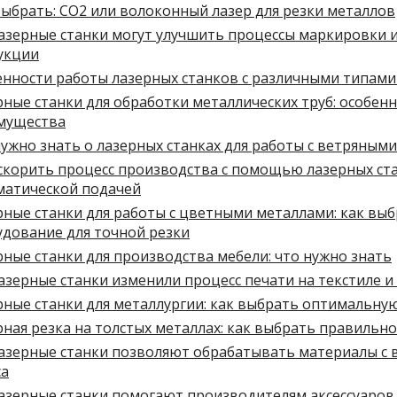
ыбрать: CO2 или волоконный лазер для резки металлов
лазерные станки могут улучшить процессы маркировки 
укции
енности работы лазерных станков с различными типами
ные станки для обработки металлических труб: особенн
мущества
ужно знать о лазерных станках для работы с ветряным
скорить процесс производства с помощью лазерных ста
матической подачей
ные станки для работы с цветными металлами: как вы
удование для точной резки
ные станки для производства мебели: что нужно знать
азерные станки изменили процесс печати на текстиле и
рные станки для металлургии: как выбрать оптимальну
ная резка на толстых металлах: как выбрать правильн
лазерные станки позволяют обрабатывать материалы с 
са
лазерные станки помогают производителям аксессуаров