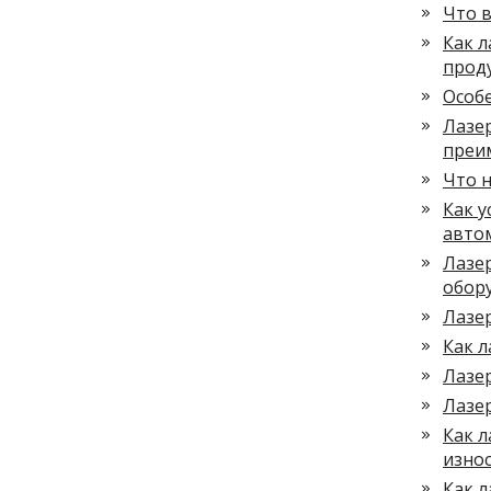
Что в
Как 
прод
Особ
Лазер
преи
Что н
Как у
авто
Лазер
обор
Лазер
Как л
Лазе
Лазер
Как 
изно
Как 