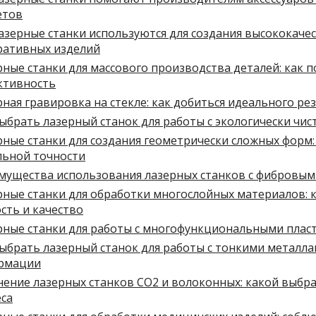
етов
азерные станки используются для создания высококаче
ративных изделий
ные станки для массового производства деталей: как 
ктивность
ная гравировка на стекле: как добиться идеального ре
ыбрать лазерный станок для работы с экологически чи
ные станки для создания геометрически сложных форм:
льной точности
мущества использования лазерных станков с фибровым
ные станки для обработки многослойных материалов: к
сть и качество
рные станки для работы с многофункциональными плас
ыбрать лазерный станок для работы с тонкими металла
рмации
ение лазерных станков CO2 и волоконных: какой выбра
еса