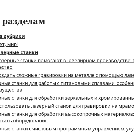
 разделам
з рубрики
т, мир!
зерные станки
лазерные станки помогают в ювелирном производстве: 
ество
создать сложные гравировки на металле с помощью лаз
ные станки для работы с титановыми сплавами: особен
мущества
рные станки для обработки зеркальных и хромированн
спользовать лазерный станок для гравировки на мрамо
рные станки для обработки высокопрочных материалов:
роить оборудование
рные станки с числовым программным управлением: улу