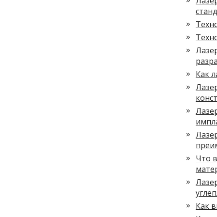
Лазер
стан
Техно
Техно
Лазер
разр
Как л
Лазер
конс
Лазе
импл
Лазер
преи
Что в
мате
Лазер
углеп
Как в