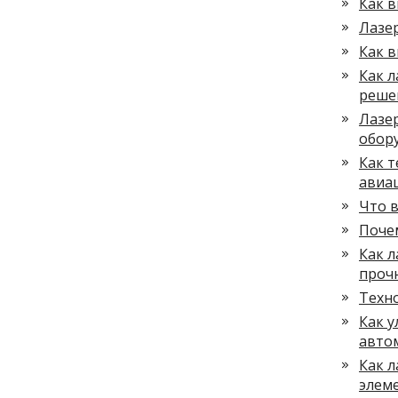
Как в
Лазер
Как 
Как 
реше
Лазер
обор
Как т
авиа
Что в
Поче
Как 
проч
Техно
Как 
авто
Как л
элем