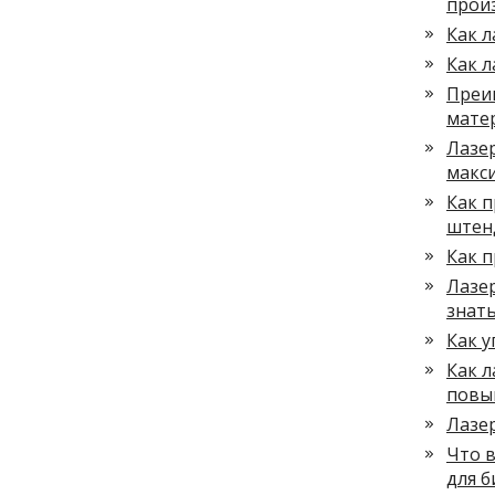
прои
Как 
Как л
Преи
мате
Лазер
макс
Как п
штен
Как 
Лазе
знат
Как 
Как 
повы
Лазе
Что 
для б