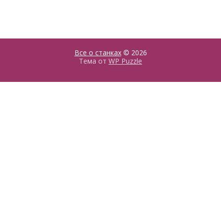
Все о станках
© 2026
Тема от
WP Puzzle