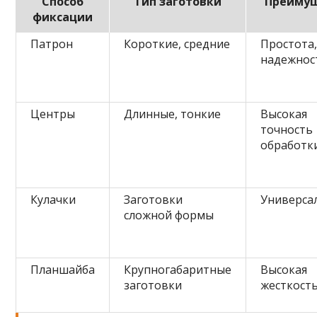
Способ
Тип заготовки
Преиму
фиксации
Патрон
Короткие, средние
Простота
надежнос
Центры
Длинные, тонкие
Высокая
точность
обработк
Кулачки
Заготовки
Универса
сложной формы
Планшайба
Крупногабаритные
Высокая
заготовки
жесткост