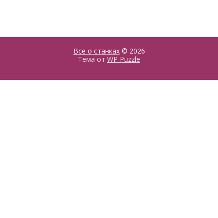
Все о станках
© 2026
Тема от
WP Puzzle