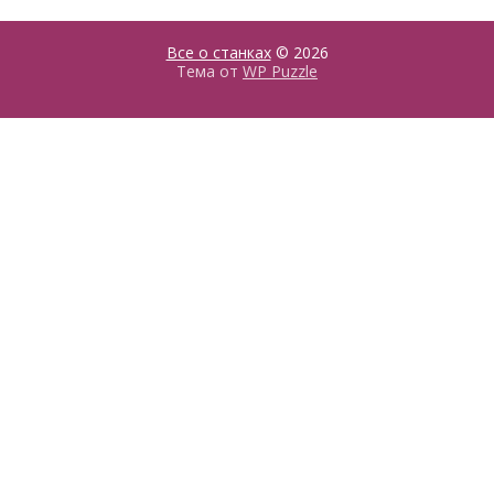
Все о станках
© 2026
Тема от
WP Puzzle