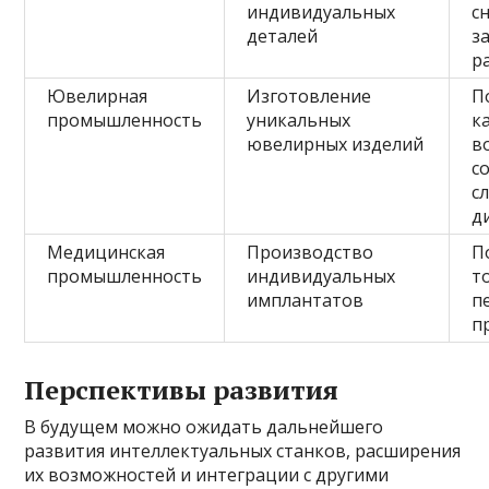
индивидуальных
с
деталей
з
р
Ювелирная
Изготовление
П
промышленность
уникальных
к
ювелирных изделий
в
с
с
д
Медицинская
Производство
П
промышленность
индивидуальных
т
имплантатов
п
п
Перспективы развития
В будущем можно ожидать дальнейшего
развития интеллектуальных станков, расширения
их возможностей и интеграции с другими