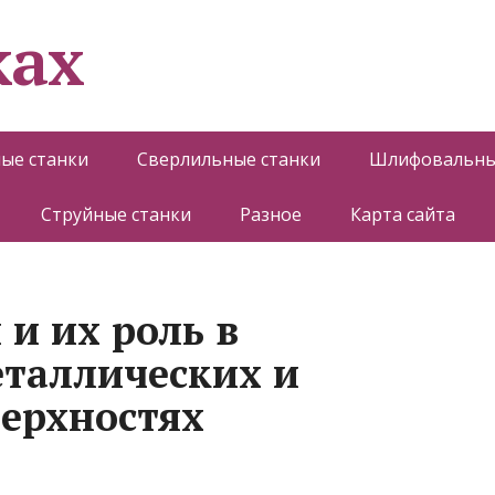
ках
ые станки
Сверлильные станки
Шлифовальны
Струйные станки
Разное
Карта сайта
и их роль в
еталлических и
ерхностях