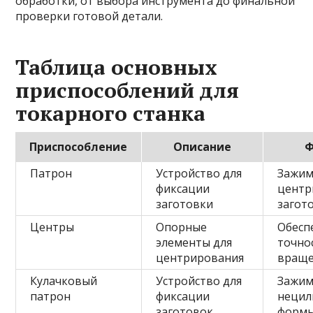
обработки, от выбора инструмента до финальной
проверки готовой детали.
Таблица основных
приспособлений для
токарного станка
Приспособление
Описание
Ф
Патрон
Устройство для
Зажим
фиксации
центр
заготовки
загот
Центры
Опорные
Обесп
элементы для
точно
центрирования
вращ
Кулачковый
Устройство для
Зажим
патрон
фиксации
нецил
заготовок
форм