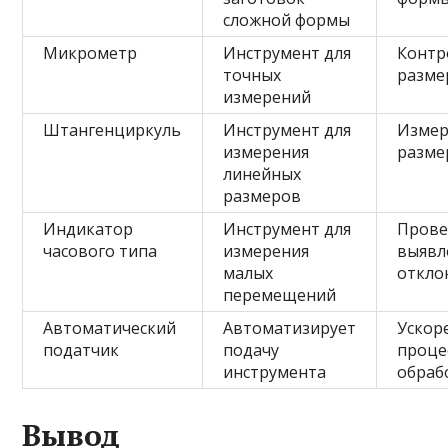
сложной формы
Микрометр
Инструмент для
Контр
точных
разме
измерений
Штангенциркуль
Инструмент для
Измер
измерения
разме
линейных
размеров
Индикатор
Инструмент для
Прове
часового типа
измерения
выявл
малых
откло
перемещений
Автоматический
Автоматизирует
Ускор
податчик
подачу
проце
инструмента
обраб
Вывод