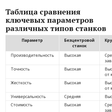
Таблица сравнения
ключевых параметров
различных типов станков
Параметр
Безцентровой
Кр
станок
Производительность
Высокая
Сре
зав
Точность
Высокая
Выс
от 
Жесткость
Высокая
Выс
от 
Универсальность
Средняя
Выс
Стоимость
Высокая
Сре
зав