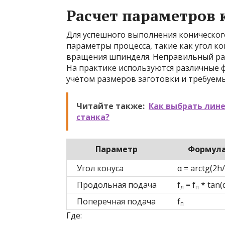
Расчет параметров 
Для успешного выполнения коническог
параметры процесса, такие как угол ко
вращения шпинделя. Неправильный рас
На практике используются различные ф
учётом размеров заготовки и требуемы
Читайте также:
Как выбрать лине
станка?
Параметр
Формул
Угол конуса
α = arctg(2h
Продольная подача
f
= f
* tan(
л
п
Поперечная подача
f
п
Где: