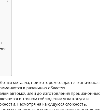
в
ения
аботки металла, при котором создается коническая
рименяется в различных областях
алей автомобилей до изготовления прецизионных
лючается в точном соблюдении угла конуса и
рхности. Несмотря на кажущуюся сложность,
озможно, понимая основные принципы и используя