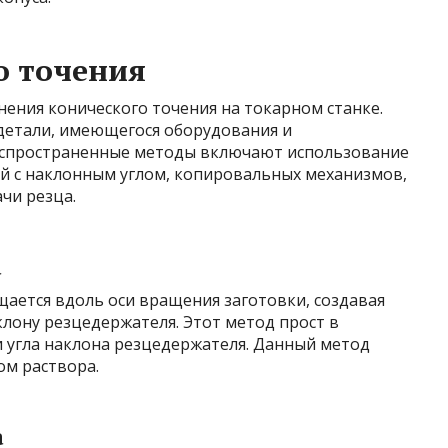
о точения
ения конического точения на токарном станке.
детали, имеющегося оборудования и
аспространенные методы включают использование
й с наклонным углом, копировальных механизмов,
чи резца.
а
ается вдоль оси вращения заготовки, создавая
лону резцедержателя. Этот метод прост в
и угла наклона резцедержателя. Данный метод
ом раствора.
а