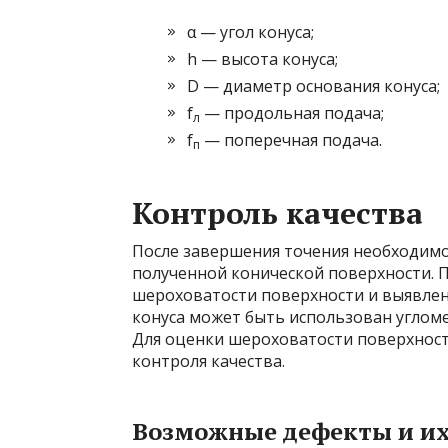
α — угол конуса;
h — высота конуса;
D — диаметр основания конуса;
f
— продольная подача;
л
f
— поперечная подача.
п
Контроль качества
После завершения точения необходим
полученной конической поверхности. П
шероховатости поверхности и выявлен
конуса может быть использован углом
Для оценки шероховатости поверхнос
контроля качества.
Возможные дефекты и и