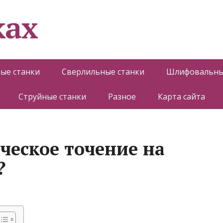
ках
ые станки
Сверлильные станки
Шлифовальны
Струйные станки
Разное
Карта сайта
ческое точение на
?