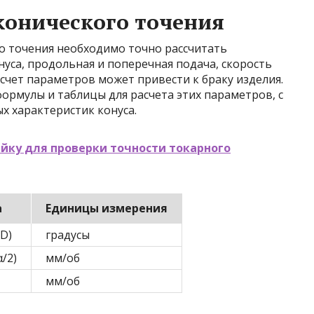
конического точения
о точения необходимо точно рассчитать
нуса, продольная и поперечная подача, скорость
чет параметров может привести к браку изделия.
ормулы и таблицы для расчета этих параметров, с
х характеристик конуса.
йку для проверки точности токарного
а
Единицы измерения
/D)
градусы
α/2)
мм/об
мм/об