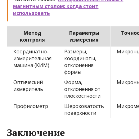
магнитным столом: когда стоит
использовать
Метод
Параметры
Точно
контроля
измерения
Координатно-
Размеры,
Микрон
измерительная
координаты,
машина (КИМ)
отклонения
формы
Оптический
Форма,
Микрон
измеритель
отклонения от
плоскостности
Профилометр
Шероховатость
Микром
поверхности
Заключение