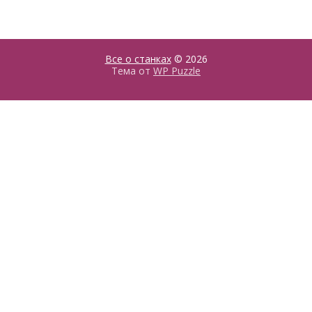
Все о станках
© 2026
Тема от
WP Puzzle