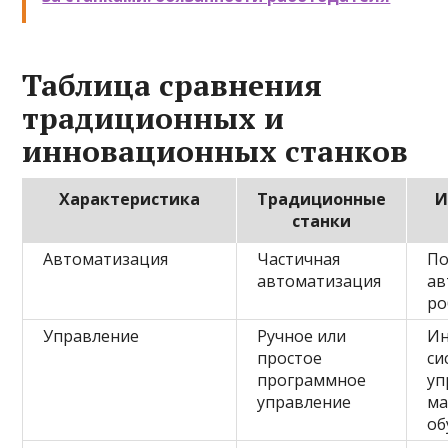
Таблица сравнения
традиционных и
инновационных станков
Характеристика
Традиционные
И
станки
Автоматизация
Частичная
По
автоматизация
ав
ро
Управление
Ручное или
Ин
простое
си
программное
уп
управление
м
об