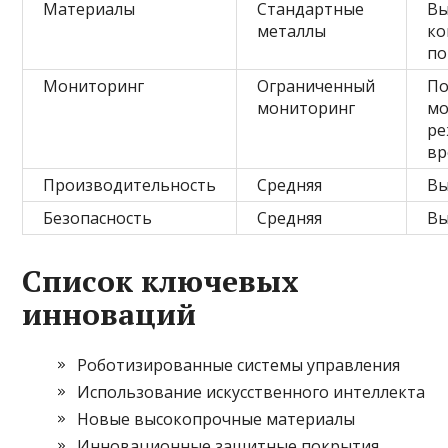
Материалы
Стандартные
Вы
металлы
ко
по
Мониторинг
Ограниченный
П
мониторинг
мо
ре
вр
Производительность
Средняя
Вы
Безопасность
Средняя
Вы
Список ключевых
инноваций
Роботизированные системы управления
Использование искусственного интеллекта
Новые высокопрочные материалы
Инновационные защитные покрытия