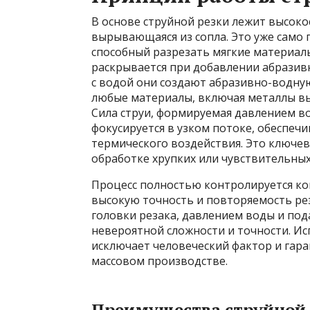
В основе струйной резки лежит высоко
вырывающаяся из сопла. Это уже само 
способный разрезать мягкие материалы
раскрывается при добавлении абразивны
с водой они создают абразивно-водную
любые материалы, включая металлы вы
Сила струи, формируемая давлением во
фокусируется в узком потоке, обеспеч
термического воздействия. Это ключе
обработке хрупких или чувствительных
Процесс полностью контролируется к
высокую точность и повторяемость р
головки резака, давлением воды и под
невероятной сложности и точности. И
исключает человеческий фактор и гар
массовом производстве.
Преимущества струйной 