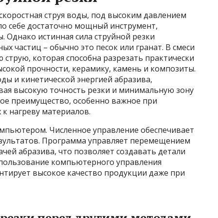
скоростная струя воды, под высоким давлением
по себе достаточно мощный инструмент,
. Однако истинная сила струйной резки
х частиц – обычно это песок или гранат. В смеси
 струю, которая способна разрезать практически
сокой прочности, керамику, камень и композиты.
ды и кинетической энергией абразива,
ивая высокую точность резки и минимальную зону
вое преимущество, особенно важное при
 к нагреву материалов.
омпьютером. Численное управление обеспечивает
езультатов. Программа управляет перемещением
ачей абразива, что позволяет создавать детали
спользование компьютерного управления
антирует высокое качество продукции даже при
резки перед другими методами