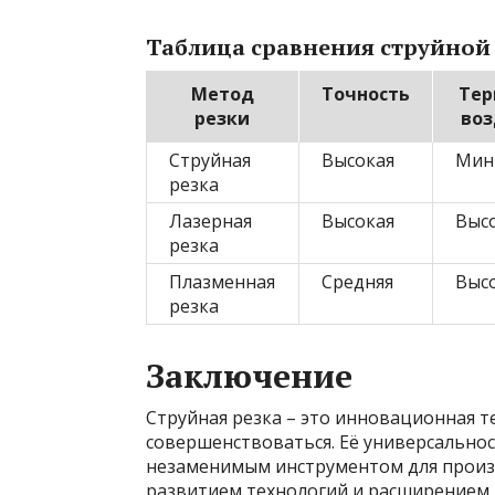
Таблица сравнения струйной 
Метод
Точность
Тер
резки
воз
Струйная
Высокая
Мин
резка
Лазерная
Высокая
Выс
резка
Плазменная
Средняя
Выс
резка
Заключение
Струйная резка – это инновационная т
совершенствоваться. Её универсальнос
незаменимым инструментом для произ
развитием технологий и расширением