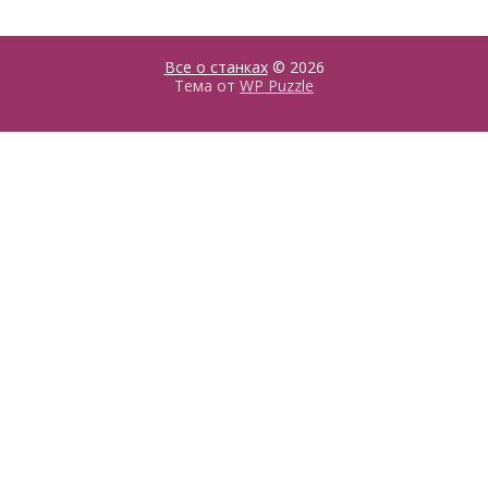
Все о станках
© 2026
Тема от
WP Puzzle