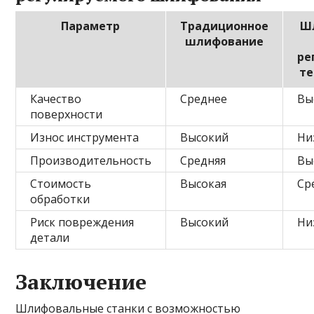
Параметр
Традиционное
Ш
шлифование
ре
те
Качество
Среднее
Вы
поверхности
Износ инструмента
Высокий
Ни
Производительность
Средняя
Вы
Стоимость
Высокая
Ср
обработки
Риск повреждения
Высокий
Ни
детали
Заключение
Шлифовальные станки с возможностью