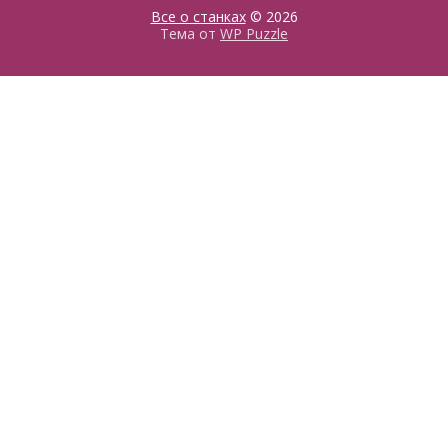
Все о станках
© 2026
Тема от
WP Puzzle