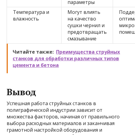
параметры
Температура и
Могут влиять
Подде
влажность
на качество
оптим
сушки чернил и
микро
предотвращать
поме
смазывание
Читайте также:
Преимущества струйных
станков для обработки различных типов
цемента и бетона
Вывод
Успешная работа струйных станков в
полиграфической индустрии зависит от
множества факторов, начиная от правильного
выбора расходных материалов и заканчивая
грамотной настройкой оборудования и