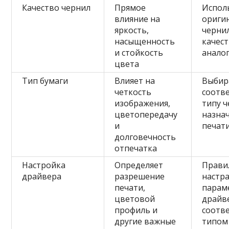
Качество чернил
Прямое
Испол
влияние на
ориги
яркость,
черни
насыщенность
качес
и стойкость
анало
цвета
Тип бумаги
Влияет на
Выбир
четкость
соотв
изображения,
типу ч
цветопередачу
назна
и
печат
долговечность
отпечатка
Настройка
Определяет
Прави
драйвера
разрешение
настр
печати,
парам
цветовой
драйв
профиль и
соотве
другие важные
типом