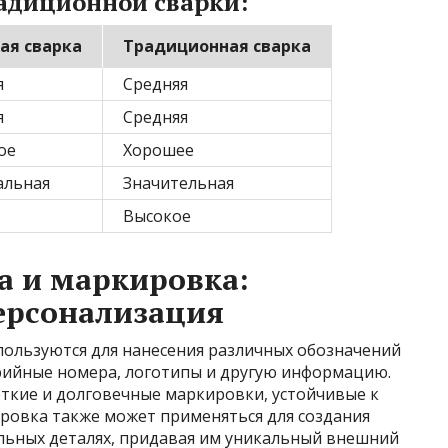
радиционной сварки:
ая сварка
Традиционная сварка
я
Средняя
я
Средняя
ое
Хорошее
льная
Значительная
Высокое
а и маркировка:
ерсонализация
пользуются для нанесения различных обозначений
рийные номера, логотипы и другую информацию.
еткие и долговечные маркировки, устойчивые к
ировка также может применяться для создания
льных деталях, придавая им уникальный внешний