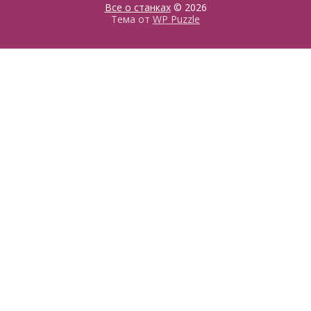
Все о станках
© 2026
Тема от
WP Puzzle