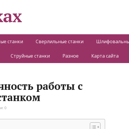
ках
ые станки
Сверлильные станки
Шлифовальны
Струйные станки
Разное
Карта сайта
чность работы с
станком
и: 0