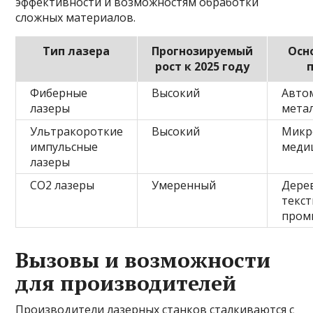
эффективности и возможностям обработки
сложных материалов.
Тип лазера
Прогнозируемый
Осн
рост к 2025 году
Фиберные
Высокий
Авто
лазеры
мета
Ультракороткие
Высокий
Микр
импульсные
меди
лазеры
CO2 лазеры
Умеренный
Дере
текс
пром
Вызовы и возможности
для производителей
Производители лазерных станков сталкиваются с