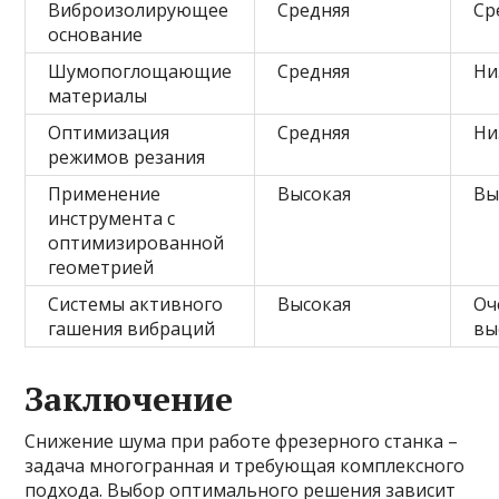
Виброизолирующее
Средняя
Ср
основание
Шумопоглощающие
Средняя
Ни
материалы
Оптимизация
Средняя
Ни
режимов резания
Применение
Высокая
Вы
инструмента с
оптимизированной
геометрией
Системы активного
Высокая
Оч
гашения вибраций
вы
Заключение
Снижение шума при работе фрезерного станка –
задача многогранная и требующая комплексного
подхода. Выбор оптимального решения зависит