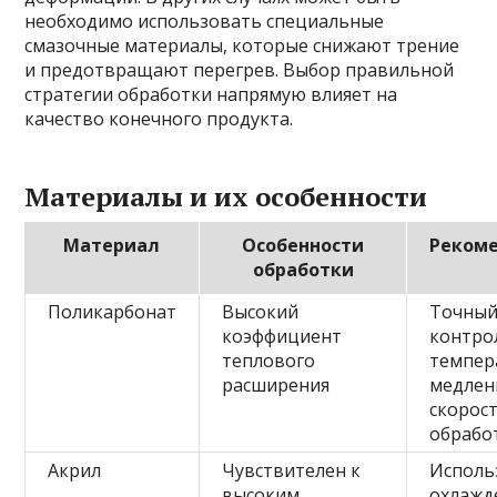
необходимо использовать специальные
смазочные материалы, которые снижают трение
и предотвращают перегрев. Выбор правильной
стратегии обработки напрямую влияет на
качество конечного продукта.
Материалы и их особенности
Материал
Особенности
Реком
обработки
Поликарбонат
Высокий
Точны
коэффициент
контро
теплового
темпер
расширения
медлен
скорос
обрабо
Акрил
Чувствителен к
Исполь
высоким
охлажд