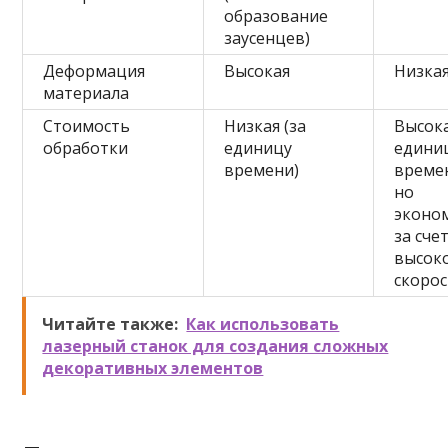
образование
заусенцев)
Деформация
Высокая
Низка
материала
Стоимость
Низкая (за
Высока
обработки
единицу
едини
времени)
времен
но
эконо
за сче
высок
скоро
Читайте также:
Как использовать
лазерный станок для создания сложных
декоративных элементов