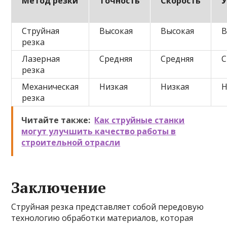
Метод резки
Точность
Скорость
У
Струйная
Высокая
Высокая
В
резка
Лазерная
Средняя
Средняя
С
резка
Механическая
Низкая
Низкая
Н
резка
Читайте также:
Как струйные станки
могут улучшить качество работы в
строительной отрасли
Заключение
Струйная резка представляет собой передовую
технологию обработки материалов, которая