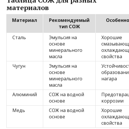
Таблица СОЖ для разных
материалов
Материал
Рекомендуемый
Особенн
тип СОЖ
Сталь
Эмульсия на
Хорошие
основе
смазывающ
минерального
охлаждающ
масла
свойства
Чугун
Эмульсия на
Устойчивос
основе
образован
минерального
нагара
масла
Алюминий
СОЖ на водной
Предотвра
основе
коррозии
Медь
СОЖ на водной
Хорошие
основе
охлаждающ
свойства