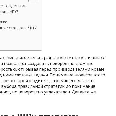
вые тенденции
нки с ЧПУ?
ание
нке станков с ЧПУ
олимо движется вперед, а вместе с ним – и рынок
ии позволяют создавать невероятно сложные
оростью, открывая перед производителями новые
д ними сложные задачи. Понимание нюансов этого
я любого производителя, стремящегося занять
т выбора правильной стратегии до понимания
рнист, но невероятно увлекателен. Давайте же