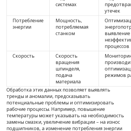
системах
предотвр
утечек
Потребление
Мощность,
Оптимизац
энергии
потребляемая
энергопотр
станком
выявление
неэффекти
процессов
Скорость
Скорость
Монитори
вращения
производи
шпинделя,
оптимизац
подача
режимов р
материала
Обработка этих данных позволяет выявлять
тренды и аномалии, предсказывать
потенциальные проблемы и оптимизировать
рабочие процессы. Например, повышение
температуры может указывать на необходимость
замены смазки, увеличение вибрации – на износ
подшипников, а изменение потребления энергии