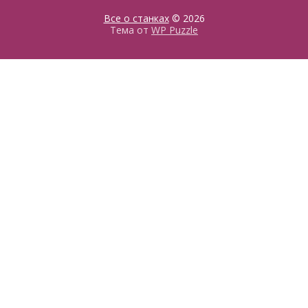
Все о станках
© 2026
Тема от
WP Puzzle