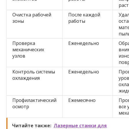
рас
Очистка рабочей
После каждой
Уда
зоны
работы
ост
мат
пыл
Проверка
Еженедельно
Обр
механических
вни
узлов
изно
пов
Контроль системы
Еженедельно
Про
охлаждения
уро
охл
жид
Профилактический
Ежемесячно
Про
осмотр
все 
мех
Читайте также:
Лазерные станки для