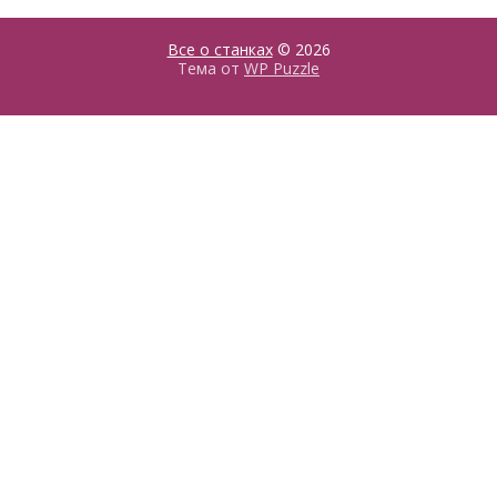
Все о станках
© 2026
Тема от
WP Puzzle