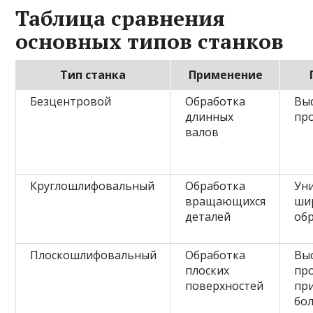
Таблица сравнения
основных типов станков
Тип станка
Применение
Безцентровой
Обработка
Выс
длинных
пр
валов
Круглошлифовальный
Обработка
Ун
вращающихся
ши
деталей
об
Плоскошлифовальный
Обработка
Вы
плоских
пр
поверхностей
пр
бо