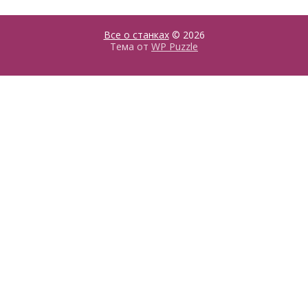
Все о станках
© 2026
Тема от
WP Puzzle