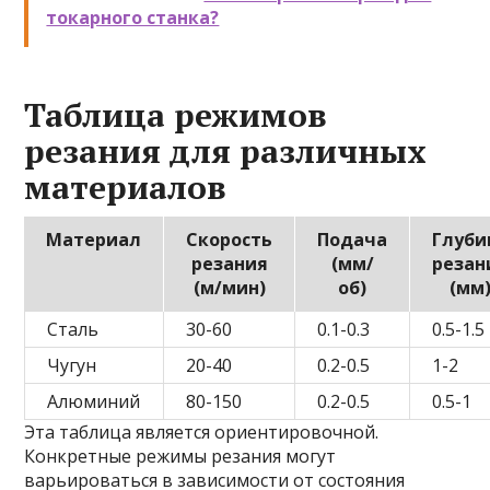
токарного станка?
Таблица режимов
резания для различных
материалов
Материал
Скорость
Подача
Глуби
резания
(мм/
резан
(м/мин)
об)
(мм
Сталь
30-60
0.1-0.3
0.5-1.5
Чугун
20-40
0.2-0.5
1-2
Алюминий
80-150
0.2-0.5
0.5-1
Эта таблица является ориентировочной.
Конкретные режимы резания могут
варьироваться в зависимости от состояния