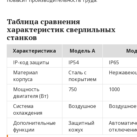
повысит производительность труда.
Таблица сравнения
характеристик сверлильных
станков
Характеристика
Модель A
Мод
IP-код защиты
IP54
IP65
Материал
Сталь с
Нержавеющ
корпуса
покрытием
Мощность
750
1000
двигателя (Вт)
Система
Воздушное
Воздушное
охлаждения
Дополнительные
Защитный
Автоматич
функции
кожух
отключени