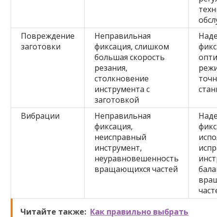
техн
обс
Повреждение
Неправильная
Над
заготовки
фиксация, слишком
фикс
большая скорость
опт
резания,
режи
столкновение
точн
инструмента с
стан
заготовкой
Вибрации
Неправильная
Над
фиксация,
фикс
неисправный
испо
инструмент,
испр
неуравновешенность
инст
вращающихся частей
бала
вра
част
Читайте также:
Как правильно выбрать