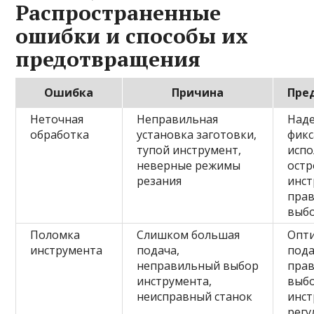
Распространенные
ошибки и способы их
предотвращения
Ошибка
Причина
Пре
Неточная
Неправильная
Над
обработка
установка заготовки,
фикс
тупой инструмент,
испо
неверные режимы
остр
резания
инст
пра
выб
Поломка
Слишком большая
Опт
инструмента
подача,
пода
неправильный выбор
пра
инструмента,
выб
неисправный станок
инст
регу