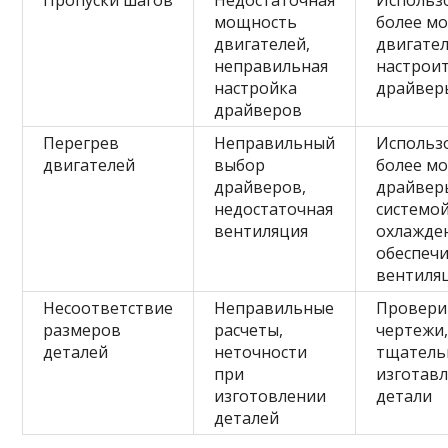
Пропуски шагов
Недостаточная
Использ
мощность
более м
двигателей,
двигател
неправильная
настрои
настройка
драйвер
драйверов
Перегрев
Неправильный
Использ
двигателей
выбор
более м
драйверов,
драйвер
недостаточная
системо
вентиляция
охлажде
обеспеч
вентиля
Несоответствие
Неправильные
Провери
размеров
расчеты,
чертежи
деталей
неточности
тщатель
при
изготав
изготовлении
детали
деталей