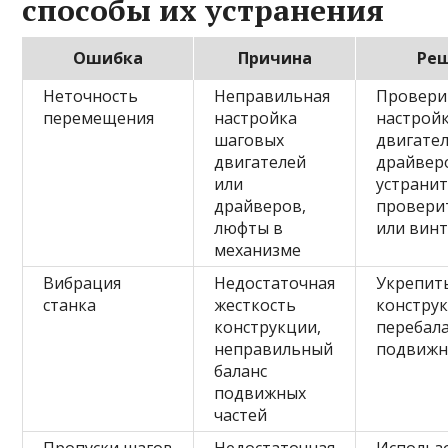
способы их устранения
Ошибка
Причина
Ре
Неточность
Неправильная
Провери
перемещения
настройка
настрой
шаговых
двигател
двигателей
драйвер
или
устрани
драйверов,
провери
люфты в
или вин
механизме
Вибрация
Недостаточная
Укрепит
станка
жесткость
констру
конструкции,
перебал
неправильный
подвижн
баланс
подвижных
частей