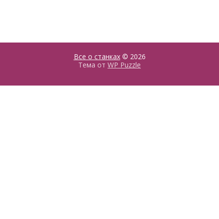
Все о станках
© 2026
Тема от
WP Puzzle