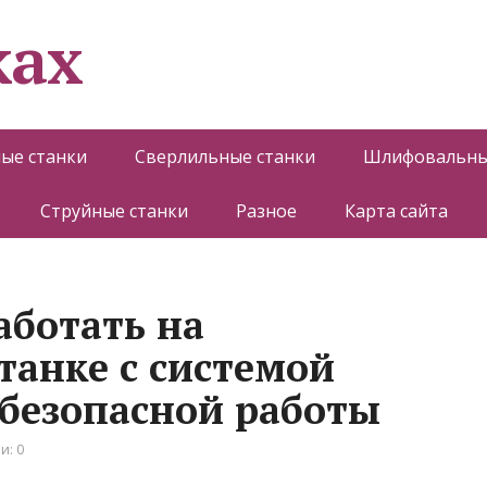
ках
ые станки
Сверлильные станки
Шлифовальны
Струйные станки
Разное
Карта сайта
аботать на
анке с системой
безопасной работы
и: 0