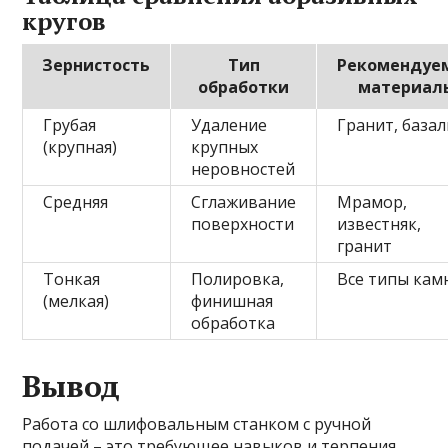
кругов
Зернистость
Тип
Рекомендуе
обработки
материал
Грубая
Удаление
Гранит, база
(крупная)
крупных
неровностей
Средняя
Сглаживание
Мрамор,
поверхности
известняк,
гранит
Тонкая
Полировка,
Все типы кам
(мелкая)
финишная
обработка
Вывод
Работа со шлифовальным станком с ручной
подачей – это требующее навыков и терпения