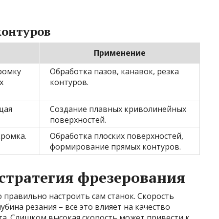
контуров
Применение
ромку
Обработка пазов, канавок, резка
х
контуров.
щая
Создание плавных криволинейных
поверхностей.
кромка.
Обработка плоских поверхностей,
формирование прямых контуров.
 стратегия фрезерования
 правильно настроить сам станок. Скорость
бина резания – все это влияет на качество
та. Слишком высокая скорость может привести к