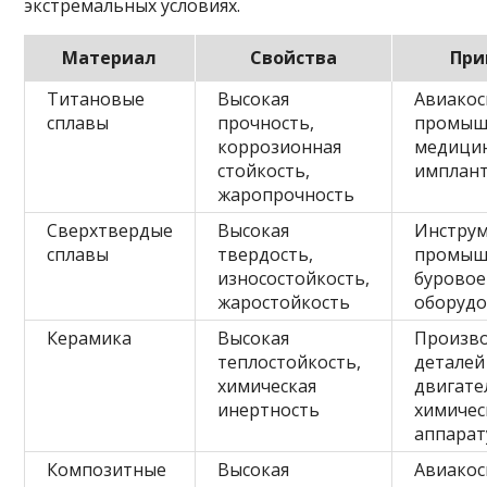
экстремальных условиях.
Материал
Свойства
При
Титановые
Высокая
Авиакос
сплавы
прочность,
промыш
коррозионная
медици
стойкость,
имплан
жаропрочность
Сверхтвердые
Высокая
Инструм
сплавы
твердость,
промыш
износостойкость,
буровое
жаростойкость
оборуд
Керамика
Высокая
Произв
теплостойкость,
деталей
химическая
двигате
инертность
химичес
аппара
Композитные
Высокая
Авиакос