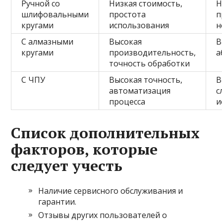
Ручной со
Низкая стоимость,
Н
шлифовальными
простота
п
кругами
использования
н
С алмазными
Высокая
В
кругами
производительность,
а
точность обработки
С ЧПУ
Высокая точность,
В
автоматизация
с
процесса
и
Список дополнительных
факторов, которые
следует учесть
Наличие сервисного обслуживания и
гарантии.
Отзывы других пользователей о