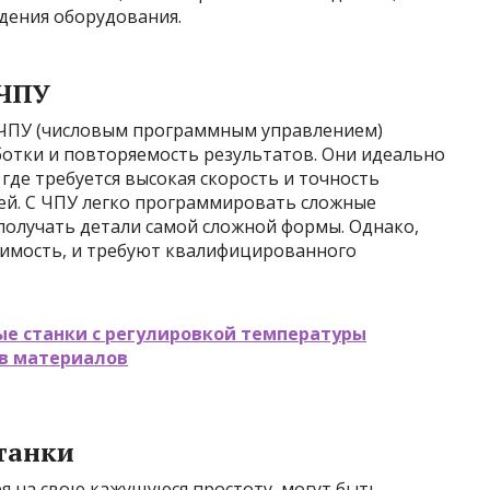
дения оборудования.
 ЧПУ
ЧПУ (числовым программным управлением)
отки и повторяемость результатов. Они идеально
где требуется высокая скорость и точность
ей. С ЧПУ легко программировать сложные
получать детали самой сложной формы. Однако,
оимость, и требуют квалифицированного
е станки с регулировкой температуры
в материалов
танки
я на свою кажущуюся простоту, могут быть