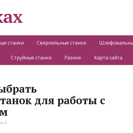
ках
ые станки
Сверлильные станки
Шлифовальны
Струйные станки
Разное
Карта сайта
ыбрать
анок для работы с
ом
и: 0