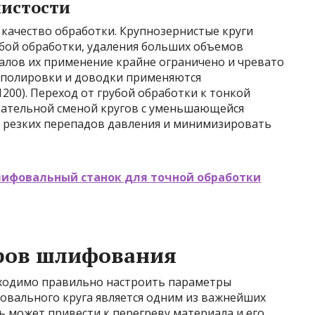
нистости
 качество обработки. Крупнозернистые круги
рубой обработки, удаления больших объемов
иалов их применение крайне ограничено и чревато
 полировки и доводки применяются
200). Переход от грубой обработки к тонкой
овательной сменой кругов с уменьшающейся
ь резких перепадов давления и минимизировать
лифовальный станок для точной обработки
ров шлифования
бходимо правильно настроить параметры
вального круга является одним из важнейших
 может привести к перегреву материала и его