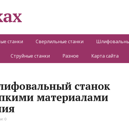
ках
ые станки
Сверлильные станки
Шлифовальны
Струйные станки
Разное
Карта сайта
шлифовальный станок
упкими материалами
ния
и: 0