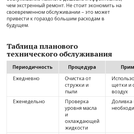
чем экстренный ремонт. Не стоит экономить на
своевременном обслуживании – это может
привести к гораздо большим расходам в
будущем.
Таблица планового
технического обслуживания
Периодичность
Процедура
Прим
Ежедневно
Очистка от
Использ
стружки и
щетки и 
пыли
воздух
Еженедельно
Проверка
Доливка
уровня масла
необход
и
охлаждающей
жидкости