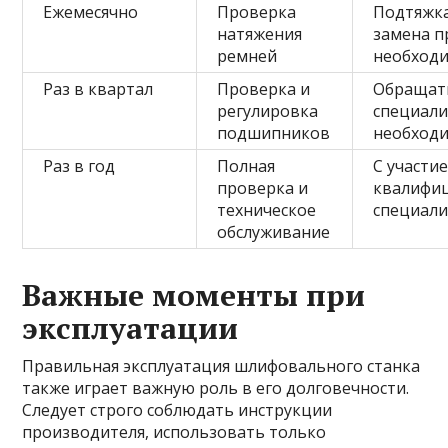
Ежемесячно
Проверка
Подтяжк
натяжения
замена п
ремней
необход
Раз в квартал
Проверка и
Обращать
регулировка
специали
подшипников
необход
Раз в год
Полная
С участи
проверка и
квалифи
техническое
специали
обслуживание
Важные моменты при
эксплуатации
Правильная эксплуатация шлифовального станка
также играет важную роль в его долговечности.
Следует строго соблюдать инструкции
производителя, использовать только