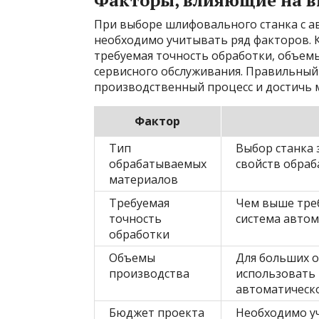
Факторы, влияющие на в
При выборе шлифовального станка с а
необходимо учитывать ряд факторов. К
требуемая точность обработки, объем
сервисного обслуживания. Правильный
производственный процесс и достичь 
Фактор
Тип
Выбор станка 
обрабатываемых
свойств обраб
материалов
Требуемая
Чем выше треб
точность
система автом
обработки
Объемы
Для больших 
производства
использовать
автоматическо
Бюджет проекта
Необходимо уч