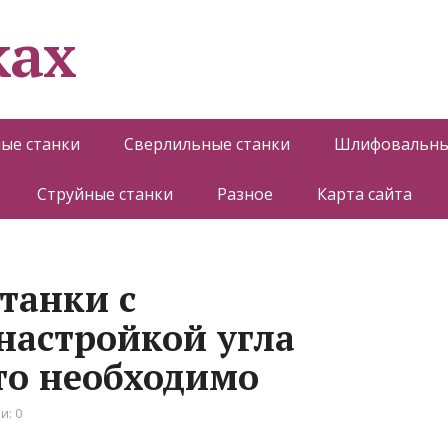
ках
ые станки
Сверлильные станки
Шлифовальны
Струйные станки
Разное
Карта сайта
танки с
настройкой угла
это необходимо
и: 0