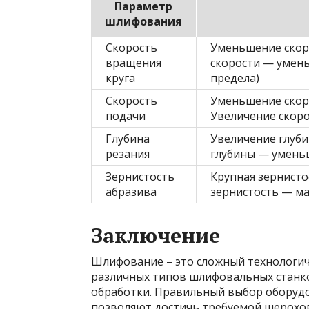
Параметр
шлифования
Скорость
Уменьшение скор
вращения
скорости — умен
круга
предела)
Скорость
Уменьшение скор
подачи
Увеличение скор
Глубина
Увеличение глуб
резания
глубины — умень
Зернистость
Крупная зернист
абразива
зернистость — м
Заключение
Шлифование – это сложный технологич
различных типов шлифовальных станк
обработки. Правильный выбор оборуд
позволяют достичь требуемой шерохов