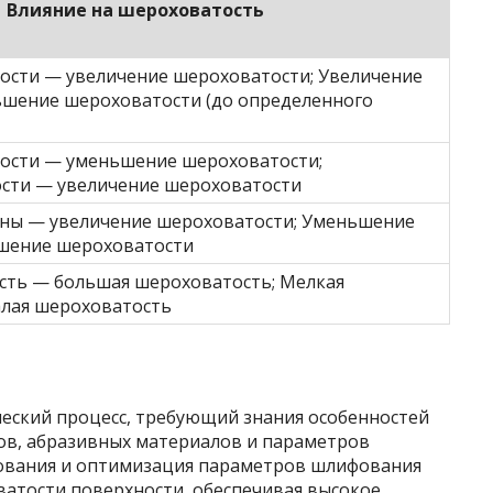
Влияние на шероховатость
ости — увеличение шероховатости; Увеличение
ьшение шероховатости (до определенного
ости — уменьшение шероховатости;
ости — увеличение шероховатости
ины — увеличение шероховатости; Уменьшение
шение шероховатости
ость — большая шероховатость; Мелкая
алая шероховатость
еский процесс, требующий знания особенностей
ов, абразивных материалов и параметров
ования и оптимизация параметров шлифования
атости поверхности, обеспечивая высокое