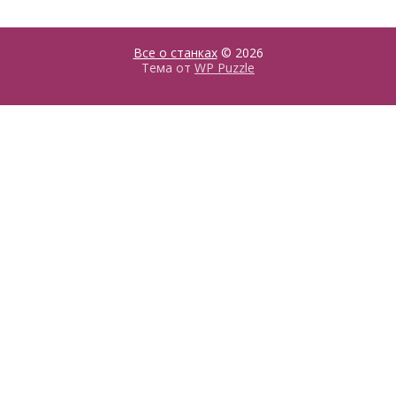
Все о станках
© 2026
Тема от
WP Puzzle