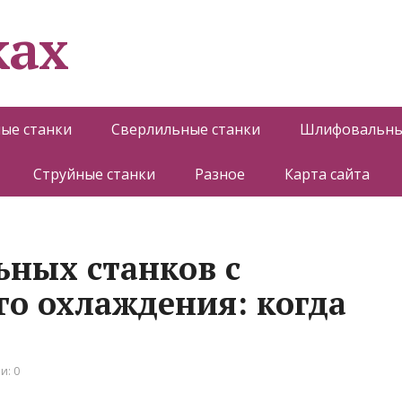
ках
ые станки
Сверлильные станки
Шлифовальны
Струйные станки
Разное
Карта сайта
ных станков с
го охлаждения: когда
и: 0