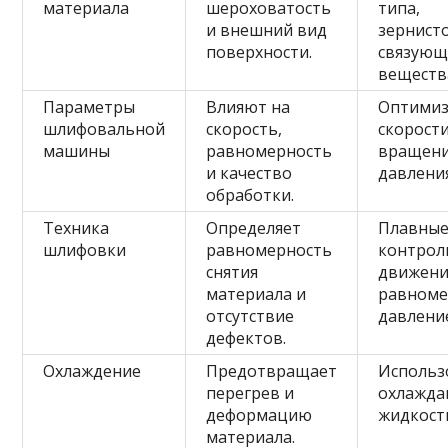
материала
шероховатость
типа,
и внешний вид
зернисто
поверхности.
связующ
веществ
Параметры
Влияют на
Оптимиз
шлифовальной
скорость,
скорост
машины
равномерность
вращени
и качество
давления
обработки.
Техника
Определяет
Плавны
шлифовки
равномерность
контрол
снятия
движени
материала и
равноме
отсутствие
давлени
дефектов.
Охлаждение
Предотвращает
Использ
перегрев и
охлажд
деформацию
жидкост
материала.