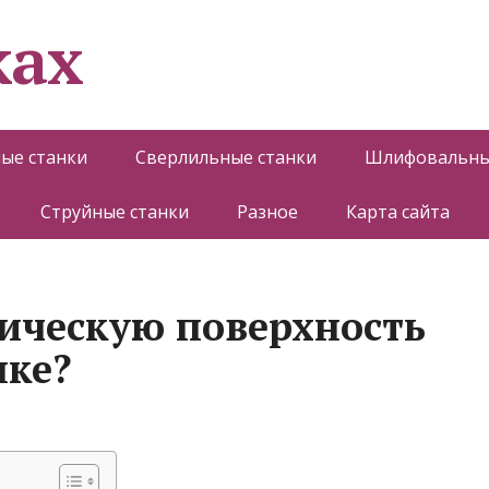
ках
ые станки
Сверлильные станки
Шлифовальны
Струйные станки
Разное
Карта сайта
рическую поверхность
нке?