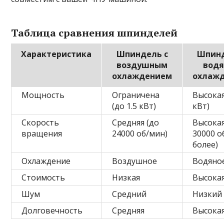
Таблица сравнения шпинделей
Характеристика
Шпиндель с
Шпинд
воздушным
вод
охлаждением
охлаж
Мощность
Ограничена
Высокая
(до 1.5 кВт)
кВт)
Скорость
Средняя (до
Высокая
вращения
24000 об/мин)
30000 о
более)
Охлаждение
Воздушное
Водяно
Стоимость
Низкая
Высока
Шум
Средний
Низкий
Долговечность
Средняя
Высока