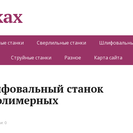
ках
ые станки
Сверлильные станки
Шлифовальны
Струйные станки
Разное
Карта сайта
ифовальный станок
полимерных
и: 0