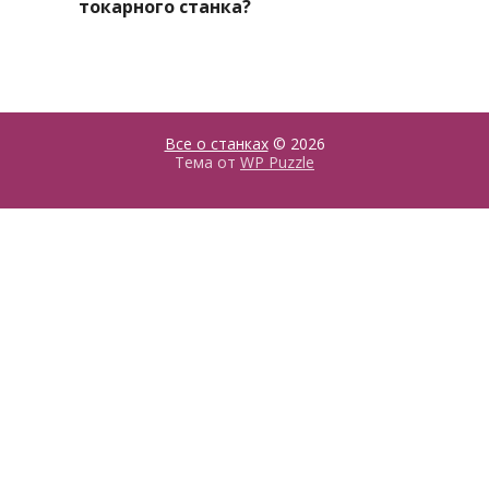
токарного станка?
Все о станках
© 2026
Тема от
WP Puzzle