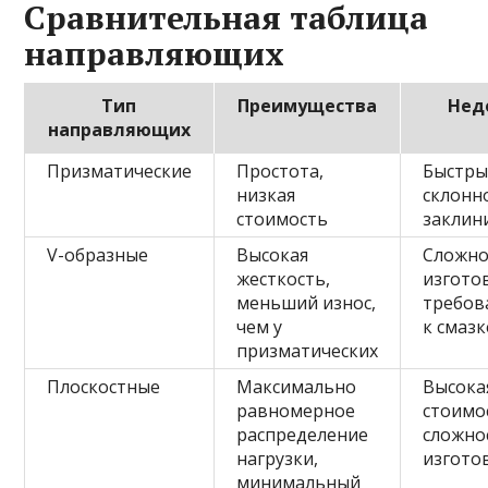
Сравнительная таблица
направляющих
Тип
Преимущества
Нед
направляющих
Призматические
Простота,
Быстры
низкая
склонн
стоимость
заклин
V-образные
Высокая
Сложно
жесткость,
изгото
меньший износ,
требов
чем у
к смазк
призматических
Плоскостные
Максимально
Высока
равномерное
стоимо
распределение
сложно
нагрузки,
изгото
минимальный