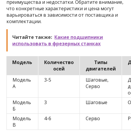
преимущества и недостатки. Обратите внимание,
что конкретные характеристики и цена могут
варьироваться в зависимости от поставщика и
комплектации.
Читайте также:
Какие подшипники
использовать в фрезерных станках
Модель
Количество
Типы
Д
осей
двигателей
Модель
3-5
Шаговые,
Д
А
Серво
д
о
Модель
3
Шаговые
О
Б
Модель
4-6
Серво
Р
В