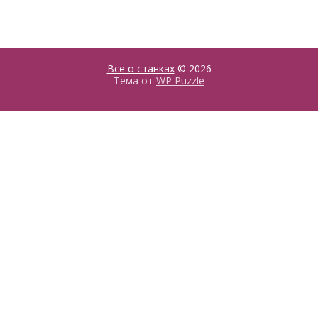
Все о станках
© 2026
Тема от
WP Puzzle